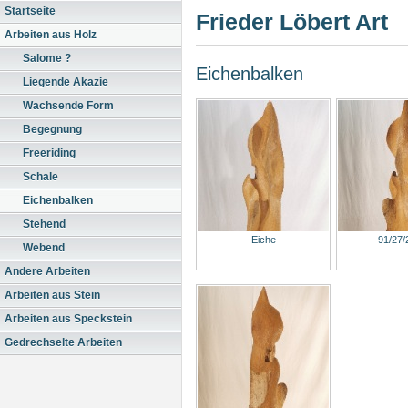
Startseite
Frieder Löbert Art
Arbeiten aus Holz
Salome ?
Eichenbalken
Liegende Akazie
Wachsende Form
Begegnung
Freeriding
Schale
Eichenbalken
Stehend
Eiche
91/27
Webend
Andere Arbeiten
Arbeiten aus Stein
Arbeiten aus Speckstein
Gedrechselte Arbeiten